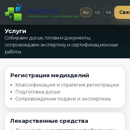
Свя
RU
UZ
EN
Услуги
Собираем досье, готовим документы,
сопровождаем экспертизу и сертификационные
работы.
Регистрация медизделий
Классификация и стратегия регистрации
Подготовка досье
Сопровождение подачи и экспертизы
Лекарственные средства